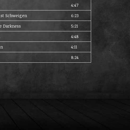
4:47
ist Schweigen
6:23
e Darkness
5:21
n
4:48
en
4:11
8:24