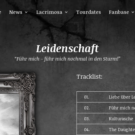
e
News
Lacrimosa
Tourdates
Fanbase
Leidenschaft
“
Führ mich – führ mich nochmal in den Sturm
!”
Tracklist:
01.
Liebe über L
02.
Führ mich n
03.
Kulturasche
04.
The Daughte