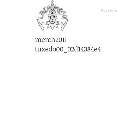
Startse
merch2011
tuxedo00_02d14384e4