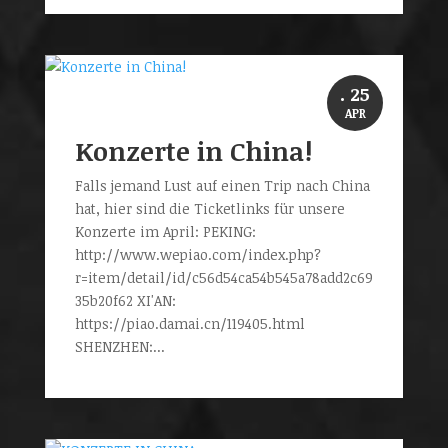
. 25
APR
Konzerte in China!
Falls jemand Lust auf einen Trip nach China
hat, hier sind die Ticketlinks für unsere
Konzerte im April: PEKING:
http://www.wepiao.com/index.php?
r=item/detail/id/c56d54ca54b545a78add2c69
35b20f62 XI'AN:
https://piao.damai.cn/119405.html
SHENZHEN:...