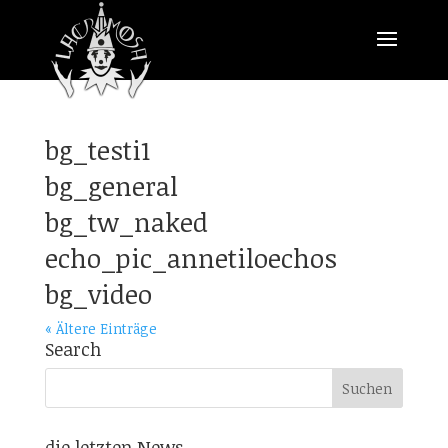
bg_testi1
bg_general
bg_tw_naked
echo_pic_annetiloechos
bg_video
« Ältere Einträge
Search
die letzten News