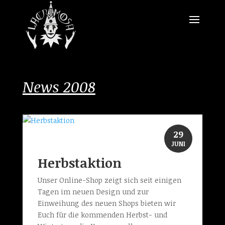
News 2008
29
JUNI
Herbstaktion
Unser Online-Shop zeigt sich seit einigen
Tagen im neuen Design und zur
Einweihung des neuen Shops bieten wir
Euch für die kommenden Herbst- und