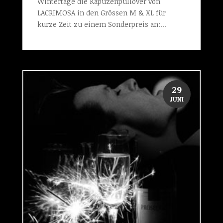
Wintertage die Kapuzenpullover von
LACRIMOSA in den Grössen M & XL für
kurze Zeit zu einem Sonderpreis an:...
29
JUNI