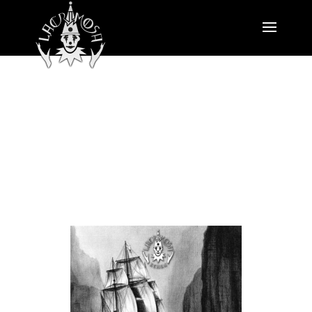
Echos (2003)
„Aus der Stille – aus dem Nichts, eingetaucht in
dich. Erhalte mich in dieser Nacht!“