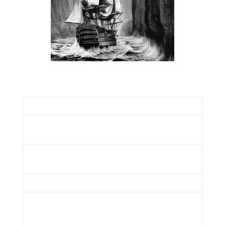
Tracklist:
01.
Kyrie (Overture)
12:43
Durch Nacht und Flut
02.
6:03
(Suche Part 1)
Sacrifice (Hingabe Part
03.
9:28
1)
04.
Apart (Bittruf Part 1)
4:16
Ein Hauch von
05.
Menschlichkeit (Suche
5:05
Part 2)