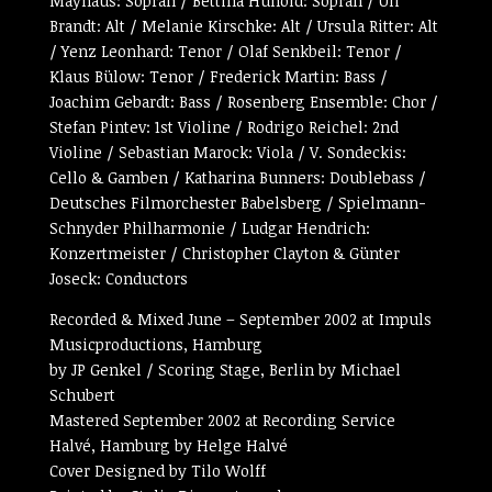
Mayhaus: Sopran / Bettina Hunold: Sopran / Uli
Brandt: Alt / Melanie Kirschke: Alt / Ursula Ritter: Alt
/ Yenz Leonhard: Tenor / Olaf Senkbeil: Tenor /
Klaus Bülow: Tenor / Frederick Martin: Bass /
Joachim Gebardt: Bass / Rosenberg Ensemble: Chor /
Stefan Pintev: 1st Violine / Rodrigo Reichel: 2nd
Violine / Sebastian Marock: Viola / V. Sondeckis:
Cello & Gamben / Katharina Bunners: Doublebass /
Deutsches Filmorchester Babelsberg / Spielmann-
Schnyder Philharmonie / Ludgar Hendrich:
Konzertmeister / Christopher Clayton & Günter
Joseck: Conductors
Recorded & Mixed June – September 2002 at Impuls
Musicproductions, Hamburg
by JP Genkel / Scoring Stage, Berlin by Michael
Schubert
Mastered September 2002 at Recording Service
Halvé, Hamburg by Helge Halvé
Cover Designed by Tilo Wolff