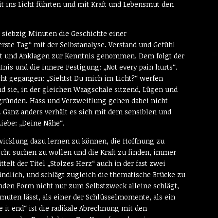
it ins Licht führten und mit Kraft und Lebensmut den
ber siebzig Minuten die Geschichte einer
rste Tag“ mit der Selbstanalyse. Verstand und Gefühl
ert und Anklagen zur Kenntnis genommen. Dem folgt der
nis und die innere Festigung: „Not every pain hurts“.
cht gegangen: „Siehtst Du mich im Licht?“ werfen
d sie, in der gleichen Waagschale sitzend, Lügen und
gründen. Hass und Verzweiflung gehen dabei nicht
 Ganz anders verhält es sich mit dem sensiblen und
Liebe: „Deine Nähe“.
twicklung dazu lernen zu können, die Hoffnung zu
icht suchen zu wollen und die Kraft zu finden, immer
elt der Titel „Stolzes Herz“ auch in der fast zwei
dlich, und schlägt zugleich die thematische Brücke zu
enden Form nicht nur zum Selbstzweck alleine schlägt,
rmuten lässt, als einer der Schlüsselmomente, als ein
 it end“ ist die radikale Abrechnung mit den