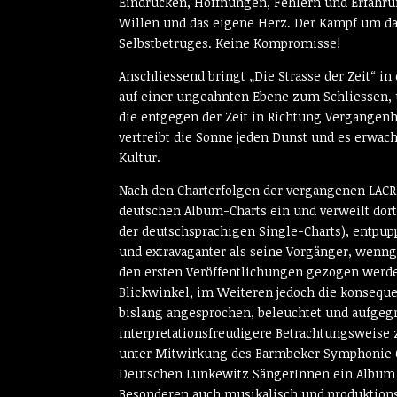
Eindrücken, Hoffnungen, Fehlern und Erfahr
Willen und das eigene Herz. Der Kampf um da
Selbstbetruges. Keine Kompromisse!
Anschliessend bringt „Die Strasse der Zeit“ i
auf einer ungeahnten Ebene zum Schliessen, u
die entgegen der Zeit in Richtung Vergangenhe
vertreibt die Sonne jeden Dunst und es erwac
Kultur.
Nach den Charterfolgen der vergangenen LACR
deutschen Album-Charts ein und verweilt dort
der deutschsprachigen Single-Charts), entpupp
und extravaganter als seine Vorgänger, wenngle
den ersten Veröffentlichungen gezogen werde
Blickwinkel, im Weiteren jedoch die konsequ
bislang angesprochen, beleuchtet und aufgegri
interpretationsfreudigere Betrachtungsweise
unter Mitwirkung des Barmbeker Symphonie O
Deutschen Lunkewitz SängerInnen ein Album ei
Besonderen auch musikalisch und produktions