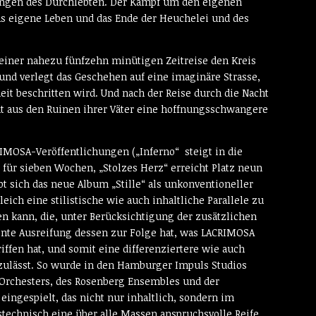
ungen des Durchlebten. Der Kampf um den eigenen
s eigene Leben und das Ende der Heuchelei und des
n einer nahezu fünfzehn minütigen Zeitreise den Kreis
nd verlegt das Geschehen auf eine imaginäre Strasse,
it beschritten wird. Und nach der Reise durch die Nacht
ht aus den Ruinen ihrer Väter eine hoffnungsschwangere
IMOSA-Veröffentlichungen („Inferno“ steigt in die
 für sieben Wochen, „Stolzes Herz“ erreicht Platz neun
t sich das neue Album „Stille“ als unkonventioneller
ich eine stilistische wie auch inhaltliche Parallele zu
n kann, die, unter Berücksichtigung der zusätzlichen
ente Ausreifung dessen zur Folge hat, was LACRIMOSA
ffen hat, und somit eine differenziertere wie auch
 zulässt. So wurde in den Hamburger Impuls Studios
rchesters, des Rosenberg Ensembles und der
ngespielt, das nicht nur inhaltlich, sondern im
technisch eine über alle Massen anspruchsvolle Reife