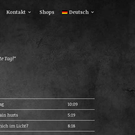
Kontakt
Shops
Deutsch
te Tag!“
ag
10:09
ain hurts
5:19
mich im Licht?
8:18