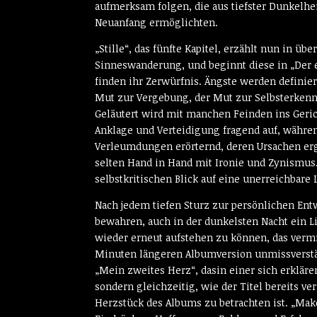
aufmerksam folgen, die aus tiefster Dunkelhe
Neuanfang ermöglichten.
„Stille“, das fünfte Kapitel, erzählt nun in ü
Sinneswanderung, und beginnt diese in „Der e
finden ihr Zerwürfnis. Ängste werden defini
Mut zur Vergebung, der Mut zur Selbsterkennt
Geläutert wird mit manchen Feinden ins Geri
Anklage und Verteidigung fragend auf, währen
Verleumdungen erörternd, deren Ursachen er
selten Hand in Hand mit Ironie und Zynismus.
selbstkritischen Blick auf eine unerreichbare 
Nach jedem tiefen Sturz zur persönlichen En
bewahren, auch in der dunkelsten Nacht ein L
wieder erneut aufstehen zu können, das vermitt
Minuten längeren Albumversion unmissverstän
„Mein zweites Herz“, dasin einer sich erklär
sondern gleichzeitig, wie der Titel bereits ve
Herzstück des Albums zu betrachten ist. „Make