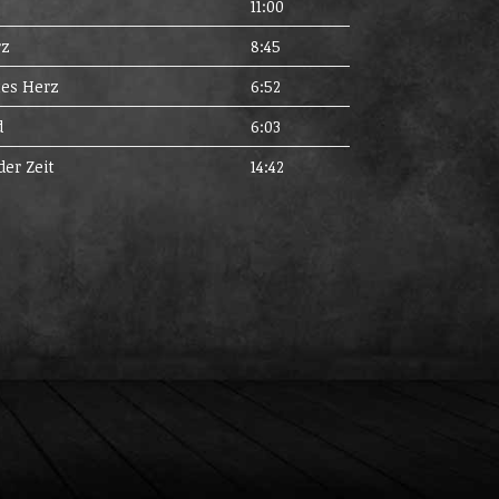
e
11:00
rz
8:45
es Herz
6:52
d
6:03
der Zeit
14:42